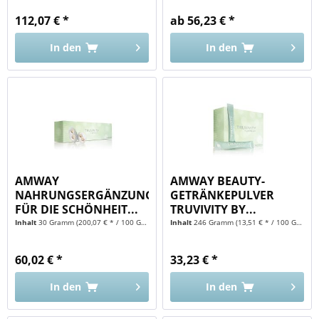
112,07 € *
ab 56,23 € *
In den
In den
AMWAY
AMWAY BEAUTY-
NAHRUNGSERGÄNZUNG
GETRÄNKEPULVER
FÜR DIE SCHÖNHEIT...
TRUVIVITY BY...
Inhalt
30 Gramm
(200,07 € * / 100 Gramm)
Inhalt
246 Gramm
(13,51 € * / 100 Gramm)
60,02 € *
33,23 € *
In den
In den