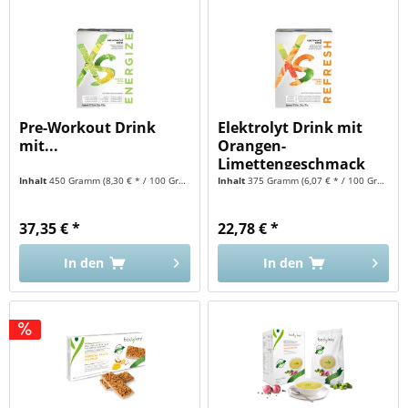
Pre-Workout Drink
Elektrolyt Drink mit
mit...
Orangen-
Limettengeschmack
XS™
Inhalt
450 Gramm
(8,30 € * / 100 Gramm)
Inhalt
375 Gramm
(6,07 € * / 100 Gramm)
37,35 € *
22,78 € *
In den
In den