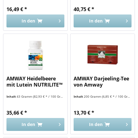
16,49 € *
40,75 € *
In den
In den
AMWAY Heidelbeere
AMWAY Darjeeling-Tee
mit Lutein NUTRILITE™
von Amway
Inhalt
43 Gramm
(82,93 € * / 100 Gramm)
Inhalt
200 Gramm
(6,85 € * / 100 Gramm)
35,66 € *
13,70 € *
In den
In den