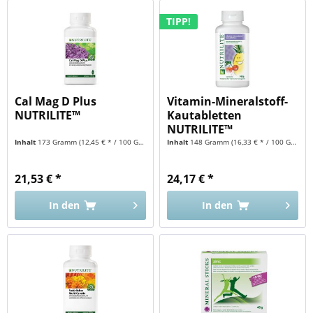
TIPP!
Cal Mag D Plus
Vitamin-Mineralstoff-
NUTRILITE™
Kautabletten
NUTRILITE™
Inhalt
173 Gramm
(12,45 € * / 100 Gramm)
Inhalt
148 Gramm
(16,33 € * / 100 Gramm)
21,53 € *
24,17 € *
In den
In den