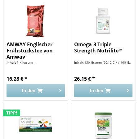
AMWAY Englischer
Omega-3 Triple
Frühstückstee von
Strength Nutrilite™
Amway
Inhalt
1 Kilogramm
Inhalt
130 Gramm
(20,12 € * / 100 Gramm)
16,28 € *
26,15 € *
In den
In den
TIPP!