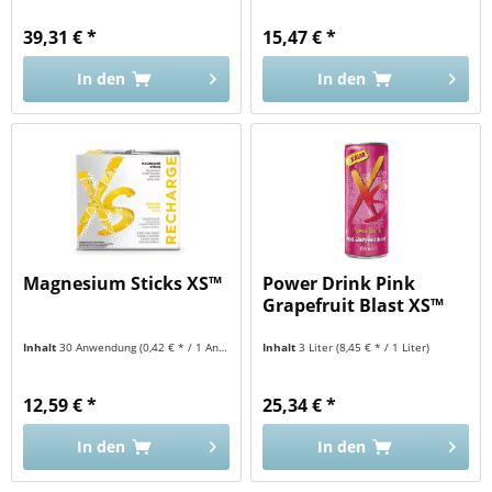
39,31 € *
15,47 € *
In den
In den
Magnesium Sticks XS™
Power Drink Pink
Grapefruit Blast XS™
Inhalt
30 Anwendung
(0,42 € * / 1 Anwendung)
Inhalt
3 Liter
(8,45 € * / 1 Liter)
12,59 € *
25,34 € *
In den
In den