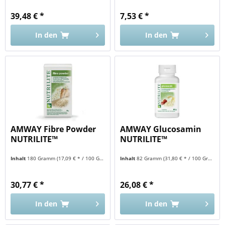
39,48 € *
7,53 € *
In den
In den
AMWAY Fibre Powder
AMWAY Glucosamin
NUTRILITE™
NUTRILITE™
Inhalt
180 Gramm
(17,09 € * / 100 Gramm)
Inhalt
82 Gramm
(31,80 € * / 100 Gramm)
30,77 € *
26,08 € *
In den
In den