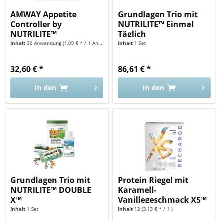
AMWAY Appetite
Grundlagen Trio mit
Controller by
NUTRILITE™ Einmal
NUTRILITE™
Täglich
Inhalt
30 Anwendung
(1,09 € * / 1 Anwendung)
Inhalt
1 Set
32,60 € *
86,61 € *
In den
In den
Grundlagen Trio mit
Protein Riegel mit
NUTRILITE™ DOUBLE
Karamell-
X™
Vanillegeschmack XS™
Inhalt
1 Set
Inhalt
12
(3,13 € * / 1 )