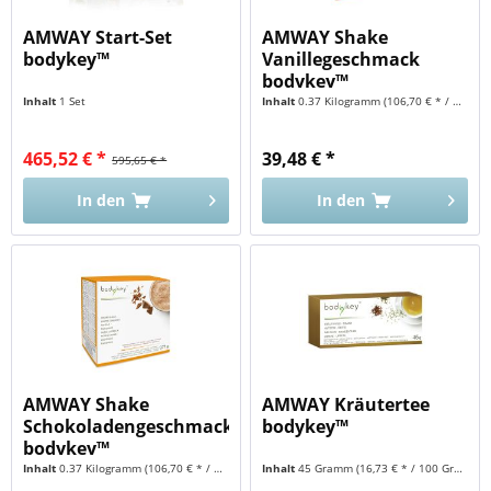
AMWAY Start-Set
AMWAY Shake
bodykey™
Vanillegeschmack
bodykey™
Inhalt
1 Set
Inhalt
0.37 Kilogramm
(106,70 € * / 1 Kilogramm)
465,52 € *
39,48 € *
595,65 € *
In den
In den
AMWAY Shake
AMWAY Kräutertee
Schokoladengeschmack
bodykey™
bodykey™
Inhalt
0.37 Kilogramm
(106,70 € * / 1 Kilogramm)
Inhalt
45 Gramm
(16,73 € * / 100 Gramm)