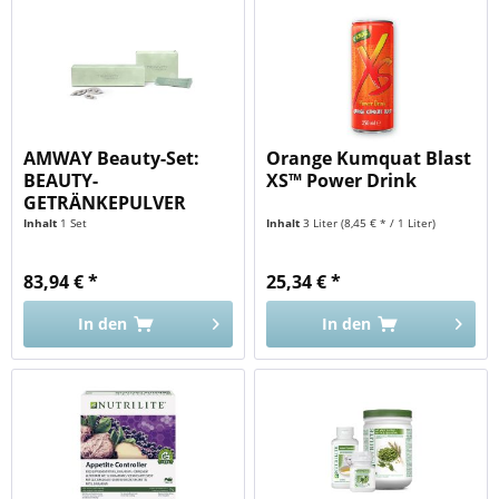
AMWAY Beauty-Set:
Orange Kumquat Blast
BEAUTY-
XS™ Power Drink
GETRÄNKEPULVER
und...
Inhalt
1 Set
Inhalt
3 Liter
(8,45 € * / 1 Liter)
83,94 € *
25,34 € *
In den
In den