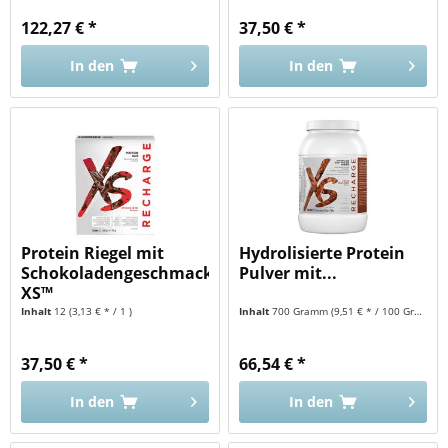
122,27 € *
37,50 € *
In den
In den
Protein Riegel mit
Hydrolisierte Protein
Schokoladengeschmack
Pulver mit...
XS™
Inhalt
12
(3,13 € * / 1 )
Inhalt
700 Gramm
(9,51 € * / 100 Gramm)
37,50 € *
66,54 € *
In den
In den