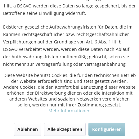
1 lit. a DSGVO werden diese Daten so lange gespeichert, bis der
Betroffene seine Einwilligung widerruft.
Existieren gesetzliche Aufbewahrungsfristen für Daten, die im
Rahmen rechtsgeschäftlicher bzw. rechtsgeschäftsähnlicher
Verpflichtungen auf der Grundlage von Art. 6 Abs. 1 lit. b
DSGVO verarbeitet werden, werden diese Daten nach Ablauf
der Aufbewahrungsfristen routinemäßig gelöscht, sofern sie
nicht mehr zur Vertragserfüllung oder Vertragsanbahnung
erforderlich sind und/oder unsererseits kein berechtigtes
Diese Website benutzt Cookies, die für den technischen Betrieb
Interesse an der Weiterspeicherung fortbesteht.
der Website erforderlich sind und stets gesetzt werden.
Andere Cookies, die den Komfort bei Benutzung dieser Website
Bei der Verarbeitung von personenbezogenen Daten auf
erhöhen, der Direktwerbung dienen oder die Interaktion mit
anderen Websites und sozialen Netzwerken vereinfachen
Grundlage von Art. 6 Abs. 1 lit. f DSGVO werden diese Daten so
sollen, werden nur mit Ihrer Zustimmung gesetzt.
lange gespeichert, bis der Betroffene sein Widerspruchsrecht
Mehr Informationen
nach Art. 21 Abs. 1 DSGVO ausübt, es sei denn, wir können
zwingende schutzwürdige Gründe für die Verarbeitung
Ablehnen
Alle akzeptieren
Konfigurieren
nachweisen, die die Interessen, Rechte und Freiheiten der
betroffenen Person überwiegen, oder die Verarbeitung dient