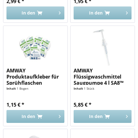
2,99 € *
1,95 € *
In den
In den
AMWAY
AMWAY
Produktaufkleber für
Flüssigwaschmittel
Sprühflaschen
Saugpumpe 4 l SA8™
AMWAY...
Inhalt
1 Bogen
Inhalt
1 Stück
1,15 € *
5,85 € *
In den
In den