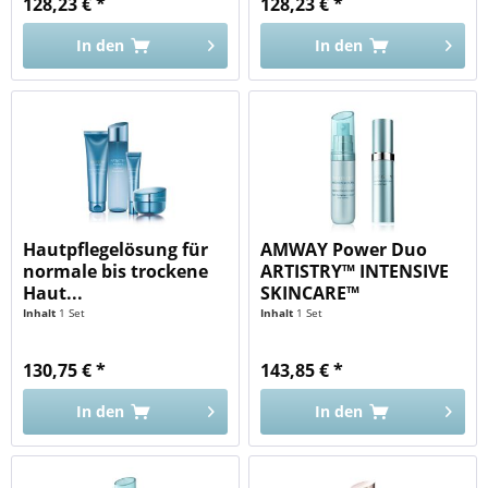
128,23 € *
128,23 € *
In den
In den
Hautpflegelösung für
AMWAY Power Duo
normale bis trockene
ARTISTRY™ INTENSIVE
Haut...
SKINCARE™
Inhalt
1 Set
Inhalt
1 Set
130,75 € *
143,85 € *
In den
In den