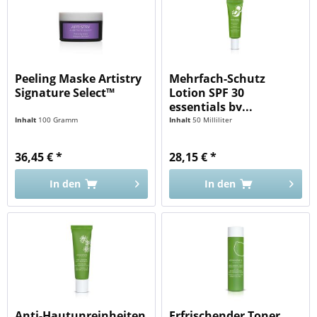
Peeling Maske Artistry
Mehrfach-Schutz
Signature Select™
Lotion SPF 30
essentials by...
Inhalt
100 Gramm
Inhalt
50 Milliliter
36,45 € *
28,15 € *
In den
In den
Anti-Hautunreinheiten
Erfrischender Toner