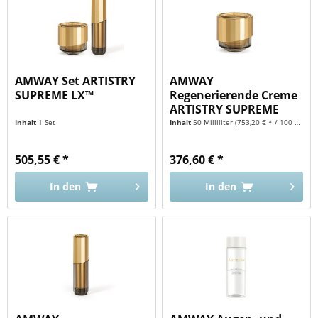
AMWAY Set ARTISTRY
AMWAY
SUPREME LX™
Regenerierende Creme
ARTISTRY SUPREME
LX™
Inhalt
1 Set
Inhalt
50 Milliliter
(753,20 € * / 100 Milliliter)
505,55 € *
376,60 € *
In den
In den