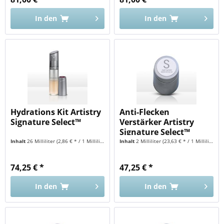
In den
In den
Hydrations Kit Artistry
Anti-Flecken
Signature Select™
Verstärker Artistry
Signature Select™
Inhalt
26 Milliliter
(2,86 € * / 1 Milliliter)
Inhalt
2 Milliliter
(23,63 € * / 1 Milliliter)
74,25 € *
47,25 € *
In den
In den