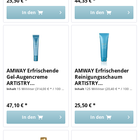
25,50 € *
44,35 € *
In den
In den
AMWAY Erfrischende
AMWAY Erfrischender
Gel-Augencreme
Reinigungsschaum
ARTISTRY...
ARTISTRY...
Inhalt
15 Milliliter
(314,00 € * / 100 Milliliter)
Inhalt
125 Milliliter
(20,40 € * / 100 Milliliter)
47,10 € *
25,50 € *
In den
In den