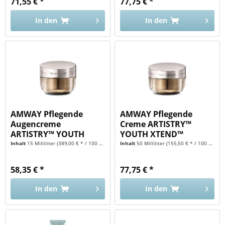
71,55 € *
77,75 € *
In den
In den
AMWAY Pflegende
AMWAY Pflegende
Augencreme
Creme ARTISTRY™
ARTISTRY™ YOUTH
YOUTH XTEND™
XTEND™
Inhalt
15 Milliliter
(389,00 € * / 100 Milliliter)
Inhalt
50 Milliliter
(155,50 € * / 100 Milliliter)
58,35 € *
77,75 € *
In den
In den