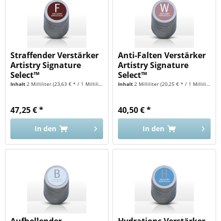
Straffender Verstärker
Anti-Falten Verstärker
Artistry Signature
Artistry Signature
Select™
Select™
Inhalt
2 Milliliter
(23,63 € * / 1 Milliliter)
Inhalt
2 Milliliter
(20,25 € * / 1 Milliliter)
47,25 € *
40,50 € *
In den
In den
Aufhellender
Hydrations Verstärker