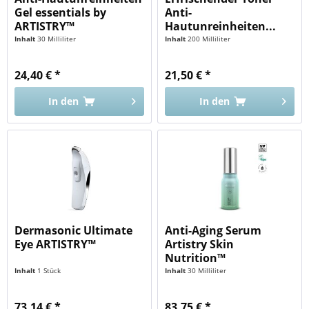
Gel essentials by
Anti-
ARTISTRY™
Hautunreinheiten...
Inhalt
30 Milliliter
Inhalt
200 Milliliter
24,40 € *
21,50 € *
In den
In den
Dermasonic Ultimate
Anti-Aging Serum
Eye ARTISTRY™
Artistry Skin
Nutrition™
Inhalt
1 Stück
Inhalt
30 Milliliter
73,14 € *
83,75 € *