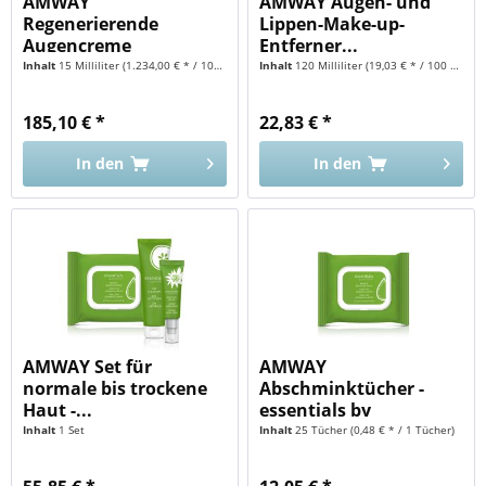
AMWAY
AMWAY Augen- und
Regenerierende
Lippen-Make-up-
Augencreme
Entferner...
ARTISTRY...
Inhalt
15 Milliliter
(1.234,00 € * / 100 Milliliter)
Inhalt
120 Milliliter
(19,03 € * / 100 Milliliter)
185,10 € *
22,83 € *
In den
In den
AMWAY Set für
AMWAY
normale bis trockene
Abschminktücher -
Haut -...
essentials by
ARTISTRY™
Inhalt
1 Set
Inhalt
25 Tücher
(0,48 € * / 1 Tücher)