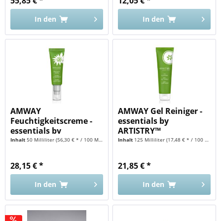
55,85 € *
12,05 € *
In den
In den
AMWAY
AMWAY Gel Reiniger -
Feuchtigkeitscreme -
essentials by
essentials by
ARTISTRY™
ARTISTRY™
Inhalt
50 Milliliter
(56,30 € * / 100 Milliliter)
Inhalt
125 Milliliter
(17,48 € * / 100 Milliliter)
28,15 € *
21,85 € *
In den
In den