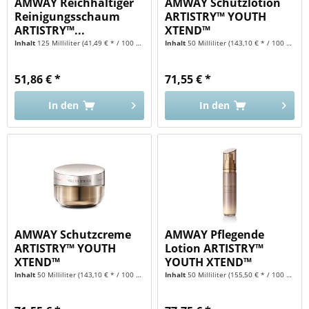
AMWAY Reichhaltiger
AMWAY Schutzlotion
Reinigungsschaum
ARTISTRY™ YOUTH
ARTISTRY™...
XTEND™
Inhalt
125 Milliliter
(41,49 € * / 100 Milliliter)
Inhalt
50 Milliliter
(143,10 € * / 100 Milliliter)
51,86 € *
71,55 € *
In den
In den
AMWAY Schutzcreme
AMWAY Pflegende
ARTISTRY™ YOUTH
Lotion ARTISTRY™
XTEND™
YOUTH XTEND™
Inhalt
50 Milliliter
(143,10 € * / 100 Milliliter)
Inhalt
50 Milliliter
(155,50 € * / 100 Milliliter)