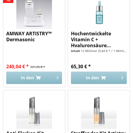
AMWAY ARTISTRY™
Hochentwickelte
Dermasonic
Vitamin C +
Hyaluronsäure...
Inhalt
12 Milliliter
(5,44 € * / 1 Milliliter)
240,04 € *
65,30 € *
321,30 € *
In den
In den