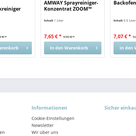
AMWAY Sprayreiniger-
Backofen
reiniger
Konzentrat ZOOM™
Inhalt
1 Liter
Inhalt
0.5 Lite
7,65 € *
7,07 € *
0 € *
9,95 € *
9,
arenkorb
In den
Warenkorb
In den
Informationen
Sicher einka
Cookie-Einstellungen
Newsletter
en
Wir über uns