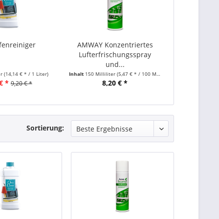
fenreiniger
AMWAY Konzentriertes
Lufterfrischungsspray
und...
er
(14,14 € * / 1 Liter)
Inhalt
150 Milliliter
(5,47 € * / 100 Milliliter)
€ *
8,20 € *
9,20 € *
Sortierung: