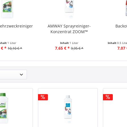
ehrzweckreiniger
AMWAY Sprayreiniger-
Backo
Konzentrat ZOOM™
nhalt
1 Liter
Inhalt
1 Liter
Inhalt
0.5 Lit
 € *
7,65 € *
7,07 
10,10 € *
9,95 € *