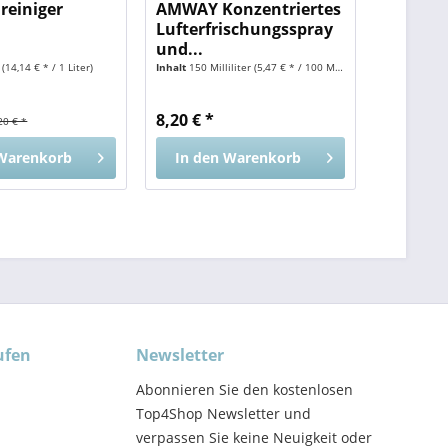
reiniger
AMWAY Konzentriertes
Lufterfrischungsspray
und...
r
(14,14 € * / 1 Liter)
Inhalt
150 Milliliter
(5,47 € * / 100 Milliliter)
8,20 € *
20 € *
Warenkorb
In den
Warenkorb
ufen
Newsletter
Abonnieren Sie den kostenlosen
Top4Shop Newsletter und
verpassen Sie keine Neuigkeit oder