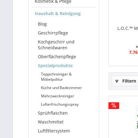
Kosmetik & Pflege
Haushalt & Reinigung
Blog
L.O.C.™ M
Geschirrpflege
Kochgeschirr und
I
Schneidwaren
7,76
Oberflächenpflege
Spezialprodukte
Teppichreiniger &
Möbelpolitur
Filtern
Küche und Badezimmer
Mehrzweckreiniger
Lufterfrischungsspray
Sprühflaschen
Waschmittel
Luftfiltersystem