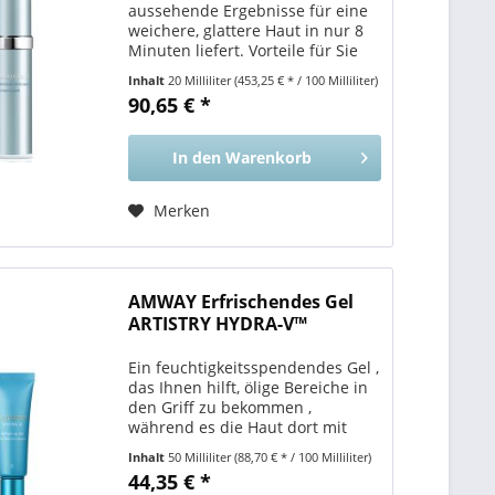
aussehende Ergebnisse für eine
weichere, glattere Haut in nur 8
Minuten liefert. Vorteile für Sie
Ihre Haut wird vor übermäßigem
Inhalt
20 Milliliter
(453,25 € * / 100 Milliliter)
Peeling geschützt . Das Pilzenzym
90,65 € *
deaktiviert sich automatisch von
selbst,...
In den
Warenkorb
Merken
AMWAY Erfrischendes Gel
ARTISTRY HYDRA-V™
Ein feuchtigkeitsspendendes Gel ,
das Ihnen hilft, ölige Bereiche in
den Griff zu bekommen ,
während es die Haut dort mit
Feuchtigkeit versorgt, wo sie sie
Inhalt
50 Milliliter
(88,70 € * / 100 Milliliter)
am meisten braucht. Vorteile für
44,35 € *
Sie Hilft Ihnen, ölige bis