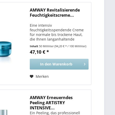
AMWAY Revitalisierende
Feuchtigkeitscreme...
Eine intensiv
feuchtigkeitsspendende Creme
für normale bis trockene Haut,
die Ihnen langanhaltende
Ergebnisse mittels einer leichten
Inhalt
50 Milliliter
(94,20 € * / 100 Milliliter)
Pflegeformel liefert. Vorteile für
47,10 € *
Sie Ihre Haut wird sich dank dem
optimalen
feuchtigkeitsspendenden...
In den
Warenkorb
Merken
AMWAY Erneuerndes
Peeling ARTISTRY
INTENSIVE...
Ein Peeling, das professionell