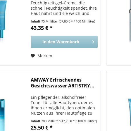
Feuchtigkeitsgel-Creme, die
schnell Feuchtigkeit spendet, Ihre
Haut nährt und sie weich und
geschmeidig erscheinen lässt.
Inhalt
75 Milliliter
(57,80 € * / 100 Milliliter)
Vorteile für Sie Mit einer
43,35 € *
mittelleichten Formel zieht sie
schnell in Ihre Haut ein , damit...
In den
Warenkorb
Merken
AMWAY Erfrischendes
Gesichtswasser ARTISTRY...
Ein pflegender, alkoholfreier
Toner für alle Hauttypen, der es
Ihnen ermöglicht, den optimalen
Nutzen aus Ihrer Hautpflege zu
ziehen. Vorteile für Sie Sie
Inhalt
200 Milliliter
(12,75 € * / 100 Milliliter)
werden die sanfte, schnell
25,50 € *
einziehende Formel lieben , die