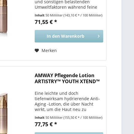
und sonstigen belastenden
Umweltfaktoren während feine
Linien und Falten verhindert
Inhalt
50 Milliliter
(143,10 € * / 100 Milliliter)
werden. Vorteile für Sie Verleiht
71,55 € *
der Haut Feuchtigkeit durch eine
leichte Formel , die...
In den
Warenkorb
Merken
AMWAY Pflegende Lotion
ARTISTRY™ YOUTH XTEND™
Eine leichte und doch
tiefenwirksam hydrierende Anti-
Aging -Lotion, die über Nacht
wirkt, um die Haut neu zu
programmieren . Vorteile für Sie
Inhalt
50 Milliliter
(155,50 € * / 100 Milliliter)
Stärkt Ihre Haut, indem die
77,75 € *
Produktion von Jugendproteinen
für glattere und festere...