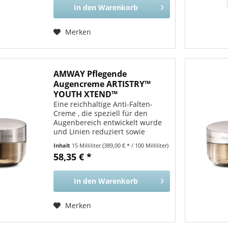
In den
Warenkorb
Merken
AMWAY Pflegende
Augencreme ARTISTRY™
YOUTH XTEND™
Eine reichhaltige Anti-Falten-
Creme , die speziell für den
Augenbereich entwickelt wurde
und Linien reduziert sowie
Hautschäden repariert. Vorteile
Inhalt
15 Milliliter
(389,00 € * / 100 Milliliter)
für Sie Glättet die Haut und
58,35 € *
verringert Falten um die
Augenpartie, damit Sie jünger...
In den
Warenkorb
Merken