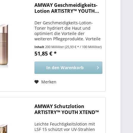
AMWAY Geschmeidigkeits-
Lotion ARTISTRY™ YOUTH...
Der Geschmeidigkeits-Lotion-
Toner hydriert die Haut und
optimiert die Vorteile der
weiteren Pflegeprodukte. Vorteile
für Sie Hilft Ihrer Haut, mehr aus
Inhalt
200 Milliliter
(25,93 € * / 100 Milliliter)
den anderen
51,85 € *
Hautpflegeprodukten
herauszuholen , die Sie
anschließend anwenden. Ihre...
In den
Warenkorb
Merken
AMWAY Schutzlotion
ARTISTRY™ YOUTH XTEND™
Leichte Feuchtigkeitslotion mit
LSF 15 schützt vor UV-Strahlen