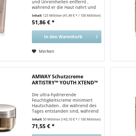
und Unreinheiten entfernt ,
während er die Haut nährt und
schützt. Vorteile für Sie Reinigt
Inhalt
125 Milliliter
(41,49 € * / 100 Milliliter)
die Haut , entfernt Schmutz,
51,86 € *
Make-up und Unreinheiten. Ihre
Haut profitiert auch von...
In den
Warenkorb
Merken
AMWAY Schutzcreme
ARTISTRY™ YOUTH XTEND™
Die ultra-hydrierende
Feuchtigkeitscreme minimiert
Hautschäden , die während des
Tages entstanden sind, während
die Haut aktiv regeneriert wird .
Inhalt
50 Milliliter
(143,10 € * / 100 Milliliter)
Vorteile für Sie Schützt Ihre Haut
71,55 € *
vor schädlichen UV-Strahlen (LSF
15) , wodurch feine...