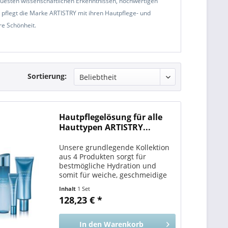
uesten wissenschaftlichen Erkenntnissen, hochwertigen
d pflegt die Marke ARTISTRY mit ihren Hautpflege- und
re Schönheit.
Sortierung:
Hautpflegelösung für alle
Hauttypen ARTISTRY...
Unsere grundlegende Kollektion
aus 4 Produkten sorgt für
bestmögliche Hydration und
somit für weiche, geschmeidige
und gesünder aussehende Haut –
Inhalt
1 Set
zu einem Rabatt von 10 %!
128,23 € *
Vorteile für Sie Maximiert die
Feuchtigkeitsversorgung Ihrer...
In den
Warenkorb