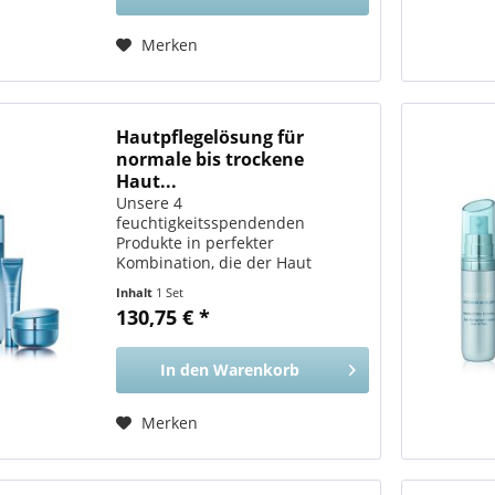
Merken
Hautpflegelösung für
normale bis trockene
Haut...
Unsere 4
feuchtigkeitsspendenden
Produkte in perfekter
Kombination, die der Haut
maximale Feuchtigkeit verleihen
Inhalt
1 Set
und sie weich, geschmeidig und
130,75 € *
gesund aussehen lassen – zu
einem Rabatt von 10 %! Vorteile
für Sie Sorgt für ein...
In den
Warenkorb
Merken