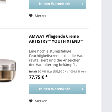
In den
Warenkorb
Merken
AMWAY Pflegende Creme
ARTISTRY™ YOUTH XTEND™
Eine hochleistungsfähige
Feuchtigkeitscreme , die die Haut
revitalisiert und die Anzeichen
der Hautalterung bekämpft ,
während Sie schlafen. Vorteile für
Inhalt
50 Milliliter
(155,50 € * / 100 Milliliter)
Sie Unterstützt die Regeneration
77,75 € *
der Haut vom Tag , indem die
natürlichen...
In den
Warenkorb
Merken