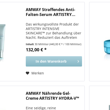
AMWAY Straffendes Anti-
Falten-Serum ARTISTRY...
Das wirkungsvollste Produkt der
ARTISTRY INTENSIVE
SKINCARE™ zur Behandlung über
Nacht. Reduziert das Auftreten
von feinen Linien und Fältchen
Inhalt
30 Milliliter
(440,00 € * / 100 Milliliter)
und führt in nur zwei Wochen zu
132,00 € *
einer glatteren, strafferen und
jünger aussehenden Haut. Das...
In den
Warenkorb
Merken
AMWAY Nährende Gel-
Creme ARTISTRY HYDRA-V™
Eine seidige, reine