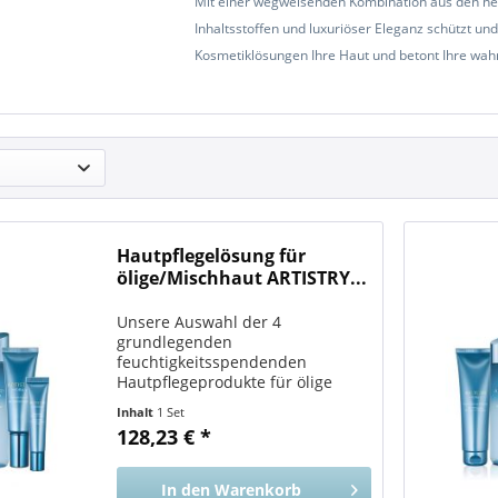
Mit einer wegweisenden Kombination aus den ne
Inhaltsstoffen und luxuriöser Eleganz schützt un
Kosmetiklösungen Ihre Haut und betont Ihre wah
Hautpflegelösung für
ölige/Mischhaut ARTISTRY...
Unsere Auswahl der 4
grundlegenden
feuchtigkeitsspendenden
Hautpflegeprodukte für ölige
Haut und Mischhaut – mit 10 %
Inhalt
1 Set
Rabatt! Vorteile für Sie Optimiert
128,23 € *
die Feuchtigkeitsversorgung Ihrer
Haut mit Inhaltsstoffen, die
Feuchtigkeit spenden...
In den
Warenkorb