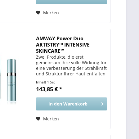
Merken
AMWAY Power Duo
ARTISTRY™ INTENSIVE
SKINCARE™
Zwei Produkte, die erst
gemeinsam ihre volle Wirkung für
eine Verbesserung der Strahlkraft
und Struktur Ihrer Haut entfalten
. Vorteile für Sie Kombinieren Sie
Inhalt
1 Set
die Wirkung des ARTISTRY
143,85 € *
INTENSIVE SKINCARE
Erneuernden Peelings und des...
In den
Warenkorb
Merken