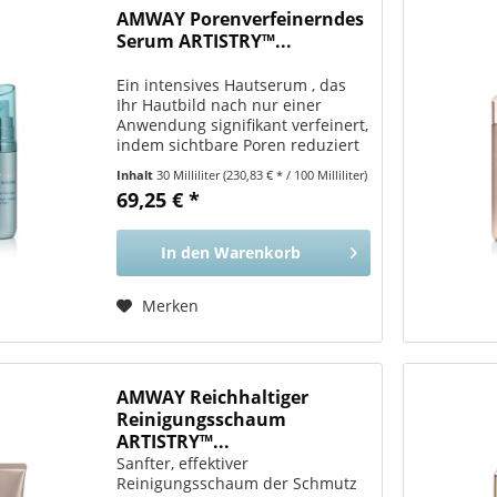
AMWAY Porenverfeinerndes
Serum ARTISTRY™...
Ein intensives Hautserum , das
Ihr Hautbild nach nur einer
Anwendung signifikant verfeinert,
indem sichtbare Poren reduziert
werden. Vorteile für Sie Liefert
Inhalt
30 Milliliter
(230,83 € * / 100 Milliliter)
Ergebnisse, die mit der
69,25 € *
Erneuerung der Hautstruktur
nach einer professionellen...
In den
Warenkorb
Merken
AMWAY Reichhaltiger
Reinigungsschaum
ARTISTRY™...
Sanfter, effektiver
Reinigungsschaum der Schmutz