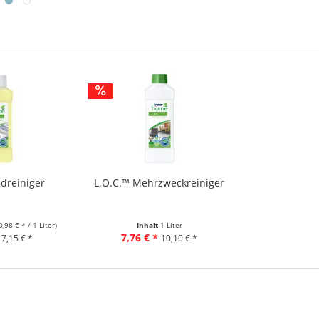
dreiniger
L.O.C.™ Mehrzweckreiniger
0,98 € * / 1 Liter)
Inhalt
1 Liter
7,76 € *
7,15 € *
10,10 € *