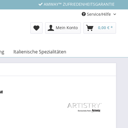
AMWAY™ ZUFRIEDENHEITSGARANTIE
Service/Hilfe
Mein Konto
0,00 € *
ng
Italienische Spezialitäten
™