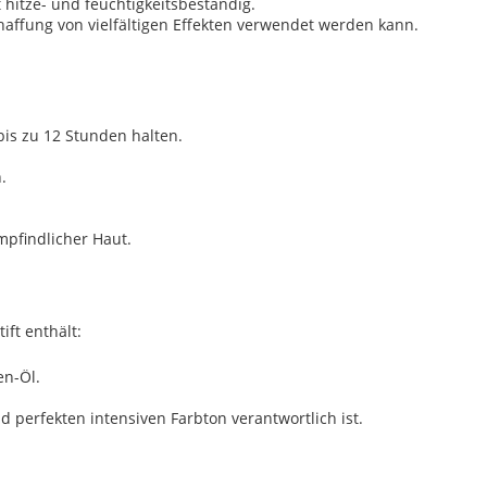
 hitze- und feuchtigkeitsbeständig.
haffung von vielfältigen Effekten verwendet werden kann.
 bis zu 12 Stunden halten.
.
mpfindlicher Haut.
ft enthält:
en-Öl.
d perfekten intensiven Farbton verantwortlich ist.