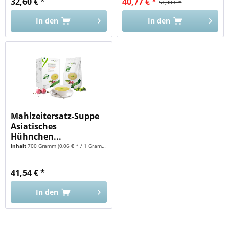
32,60 € *
40,77 € *
51,30 € *
In den
In den
Mahlzeitersatz-Suppe
Asiatisches
Hühnchen...
Inhalt
700 Gramm
(0,06 € * / 1 Gramm)
41,54 € *
In den