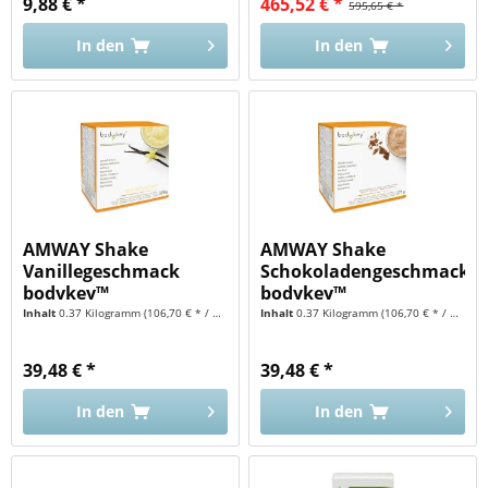
9,88 € *
465,52 € *
595,65 € *
In den
In den
AMWAY Shake
AMWAY Shake
Vanillegeschmack
Schokoladengeschmack
bodykey™
bodykey™
Inhalt
0.37 Kilogramm
(106,70 € * / 1 Kilogramm)
Inhalt
0.37 Kilogramm
(106,70 € * / 1 Kilogramm)
39,48 € *
39,48 € *
In den
In den