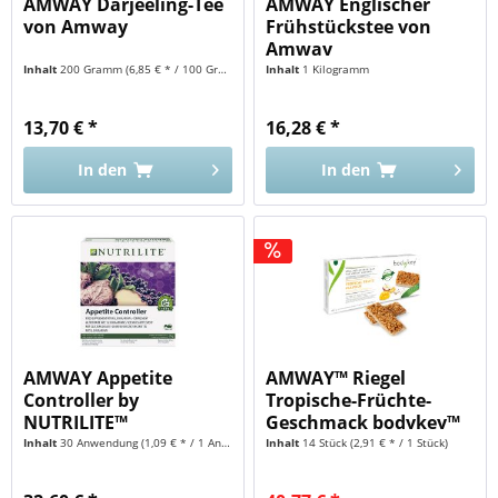
AMWAY Darjeeling-Tee
AMWAY Englischer
von Amway
Frühstückstee von
Amway
Inhalt
200 Gramm
(6,85 € * / 100 Gramm)
Inhalt
1 Kilogramm
13,70 € *
16,28 € *
In den
In den
AMWAY Appetite
AMWAY™ Riegel
Controller by
Tropische-Früchte-
NUTRILITE™
Geschmack bodykey™
Inhalt
30 Anwendung
(1,09 € * / 1 Anwendung)
Inhalt
14 Stück
(2,91 € * / 1 Stück)