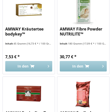
AMWAY Kräutertee
AMWAY Fibre Powder
bodykey™
NUTRILITE™
Inhalt
45 Gramm
(16,73 € * / 100 Gramm)
Inhalt
180 Gramm
(17,09 € * / 100 Gramm)
7,53 € *
30,77 € *
In den
In den