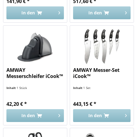
141,90 € *
517,60 € *
In den
In den
AMWAY
AMWAY Messer-Set
Messerschleifer iCook™
iCook™
Inhalt
1 Stück
Inhalt
1 Set
42,20 € *
443,15 € *
In den
In den