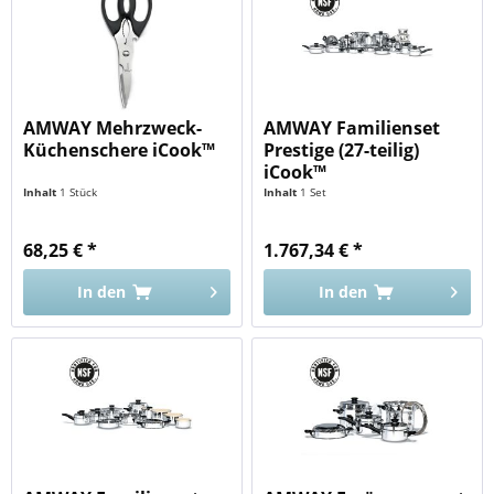
AMWAY Mehrzweck-
AMWAY Familienset
Küchenschere iCook™
Prestige (27-teilig)
iCook™
Inhalt
1 Stück
Inhalt
1 Set
68,25 € *
1.767,34 € *
In den
In den