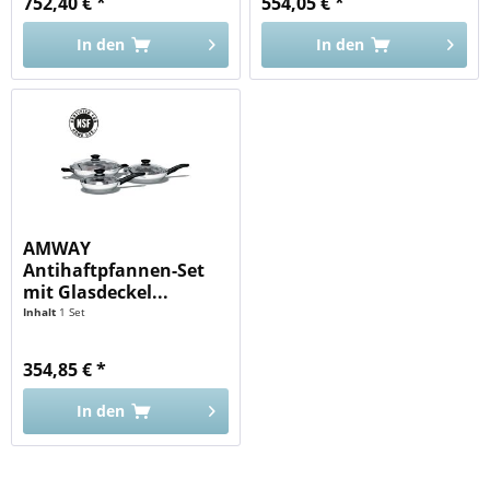
752,40 € *
554,05 € *
In den
In den
AMWAY
Antihaftpfannen-Set
mit Glasdeckel...
Inhalt
1 Set
354,85 € *
In den