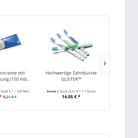
hncreme mit
Hochwertige Zahnbürste
AMWAY Du
ung (150 ml)...
GLISTER™
REF
r
(4,20 € * / 100 Milliliter)
Inhalt
4 Stück
(3,51 € * / 1 Stück)
Inhalt
0.4 Lite
*
14,05 € *
10
8,21 € *