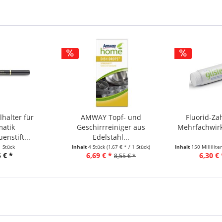
halter für
AMWAY Topf- und
Fluorid-Za
matik
Geschirrreiniger aus
Mehrfachwirk
nstift...
Edelstahl...
1 Stück
Inhalt
4 Stück
(1,67 € * / 1 Stück)
Inhalt
150 Millilite
 € *
6,69 € *
6,30 € 
8,55 € *