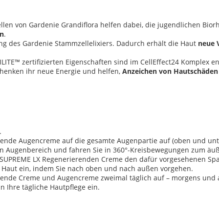
ellen von Gardenie Grandiflora helfen dabei, die jugendlichen Bio
rn
.
ung des Gardenie Stammzellelixiers. Dadurch erhält die Haut
neue V
ILITE™ zertifizierten Eigenschaften sind im CellEffect24 Komplex 
chenken ihr neue Energie und helfen,
Anzeichen von Hautschäden 
.
nde Augencreme auf die gesamte Augenpartie auf (oben und unten
n Augenbereich und fahren Sie in 360°-Kreisbewegungen zum äuße
SUPREME LX Regenerierenden Creme den dafür vorgesehenen Spatel
ie Haut ein, indem Sie nach oben und nach außen vorgehen.
rende Creme und Augencreme zweimal täglich auf – morgens und 
 Ihre tägliche Hautpflege ein.