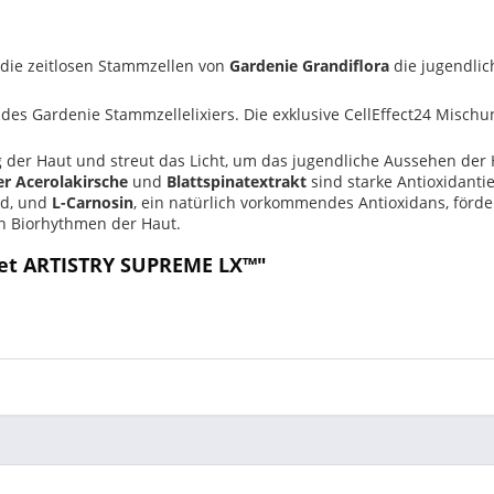
rn die zeitlosen Stammzellen von
Gardenie Grandiflora
die jugendlic
des Gardenie Stammzellelixiers. Die exklusive CellEffect24 Mischu
g der Haut und streut das Licht, um das jugendliche Aussehen der 
er Acerolakirsche
und
Blattspinatextrakt
sind starke Antioxidanti
id, und
L-Carnosin
, ein natürlich vorkommendes Antioxidans, förd
en Biorhythmen der Haut.
et ARTISTRY SUPREME LX™"