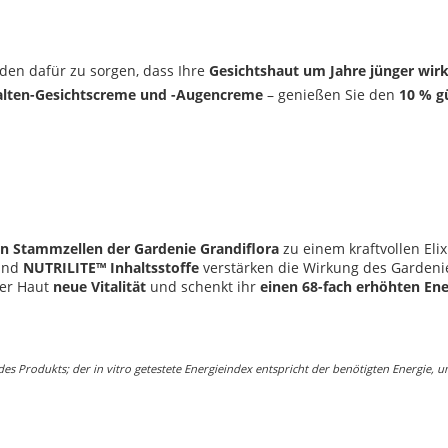
en dafür zu sorgen, dass Ihre
Gesichtshaut um Jahre jünger wirk
alten-Gesichtscreme und -Augencreme
– genießen Sie den
10 % g
en Stammzellen der Gardenie Grandiflora
zu einem kraftvollen Elixi
und
NUTRILITE
™
Inhaltsstoffe
verstärken die Wirkung des Gardenie
der Haut
neue Vitalität
und schenkt ihr
einen
68-fach erhöhten Ene
es Produkts; der in vitro getestete Energieindex entspricht der benötigten Energie, 