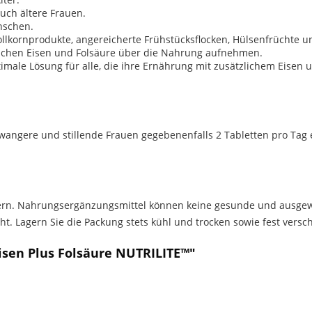
uch ältere Frauen.
nschen.
Vollkornprodukte, angereicherte Frühstücksflocken, Hülsenfrüchte 
sreichen Eisen und Folsäure über die Nahrung aufnehmen.
imale Lösung für alle, die ihre Ernährung mit zusätzlichem Eisen
angere und stillende Frauen gegebenenfalls 2 Tabletten pro Tag
 fern. Nahrungsergänzungsmittel können keine gesunde und ausge
. Lagern Sie die Packung stets kühl und trocken sowie fest versc
sen Plus Folsäure NUTRILITE™"