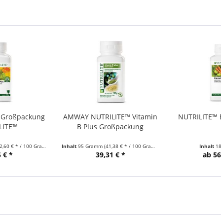
s Großpackung
AMWAY NUTRILITE™ Vitamin
NUTRILITE™ E
LITE™
B Plus Großpackung
2,60 € * / 100 Gramm)
Inhalt
95 Gramm
(41,38 € * / 100 Gramm)
Inhalt
18
 € *
39,31 € *
ab 56