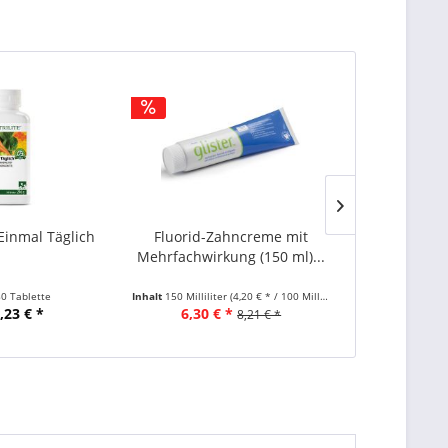
inmal Täglich
Fluorid-Zahncreme mit
Omega-3 Tr
Mehrfachwirkung (150 ml)...
Nut
0 Tablette
Inhalt
150 Milliliter
(4,20 € * / 100 Milliliter)
Inhalt
130 Gram
,23 € *
6,30 € *
26
8,21 € *