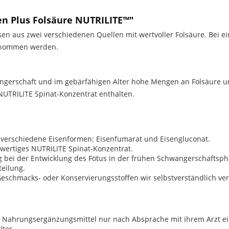
n Plus Folsäure NUTRILITE™"
isen aus zwei verschiedenen Quellen mit wertvoller Folsäure. Be
genommen werden.
gerschaft und im gebärfähigen Alter hohe Mengen an Folsäure un
UTRILITE Spinat-Konzentrat enthalten.
verschiedene Eisenformen: Eisenfumarat und Eisengluconat.
wertiges NUTRILITE Spinat-Konzentrat.
ig bei der Entwicklung des Fötus in der frühen Schwangerschaftsph
teilung.
Geschmacks- oder Konservierungsstoffen wir selbstverständlich ver
as Nahrungsergänzungsmittel nur nach Absprache mit ihrem Arzt 
lter.