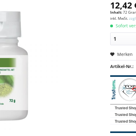
12,42 
Inhalt:
72 Gra
inkl. MwSt.
zzg
Sofort ver
Merken
Artikel-Nr.: