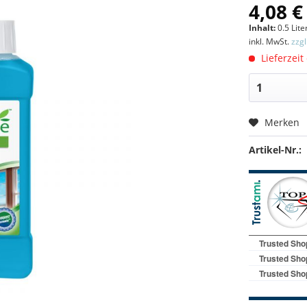
4,08 €
Inhalt:
0.5 Liter
inkl. MwSt.
zzg
Lieferzeit
Merken
Artikel-Nr.: