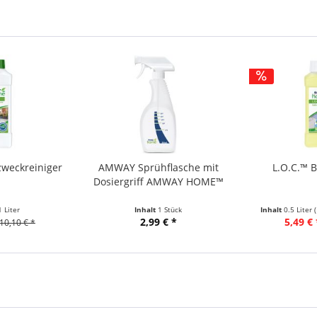
zweckreiniger
AMWAY Sprühflasche mit
L.O.C.™ 
Dosiergriff AMWAY HOME™
1 Liter
Inhalt
1 Stück
Inhalt
0.5 Liter
2,99 € *
5,49 € 
10,10 € *