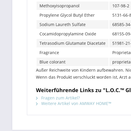
Methoxyisopropanol
107-98-2
Propylene Glycol Butyl Ether
5131-66-
Sodium Laureth Sulfate
68585-34
Cocamidopropylamine Oxide
68155-09
Tetrasodium Glutamate Diacetate
51981-21
Fragrance
Proprieta
Blue colorant
proprieta
Außer Reichweite von Kindern aufbewahren. Nich
Wenn das Produkt verschluckt worden ist, Arzt 
Weiterführende Links zu "L.O.C.™ Gl
Fragen zum Artikel?
Weitere Artikel von AMWAY HOME™