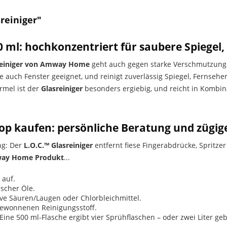
reiniger"
 ml: hochkonzentriert für saubere Spiegel
sreiniger von Amway Home
geht auch gegen starke Verschmutzungen
ie auch Fenster geeignet, und reinigt zuverlässig Spiegel, Fernseh
rmel ist der
Glasreiniger
besonders ergiebig, und reicht in Kombin
p kaufen: persönliche Beratung und zügig
ng: Der
L.O.C.™ Glasreiniger
entfernt fiese Fingerabdrücke, Spritze
ay Home Produkt
...
 auf.
ischer Öle.
ive Säuren/Laugen oder Chlorbleichmittel.
 gewonnenen Reinigungsstoff.
ine 500 ml-Flasche ergibt vier Sprühflaschen – oder zwei Liter ge