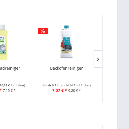
Badreiniger
Backofenreiniger
AMWAY Sp
Konzen
(10,98 € * / 1 Liter)
Inhalt
0.5 Liter
(14,14 € * / 1 Liter)
Inh
*
7,07 € *
7,65 €
7,15 € *
9,20 € *