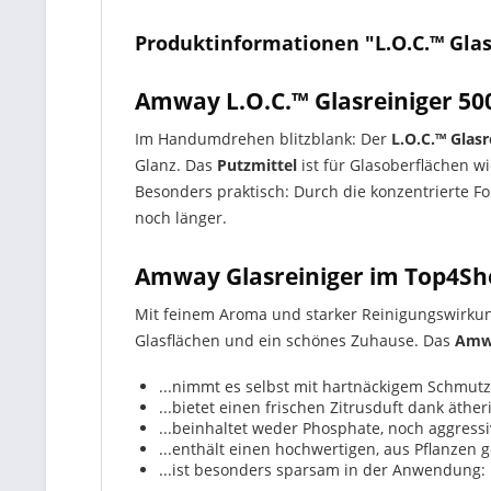
Produktinformationen "L.O.C.™ Glas
Amway L.O.C.™ Glasreiniger 500
Im Handumdrehen blitzblank: Der
L.O.C.™ Gla
Glanz. Das
Putzmittel
ist für Glasoberflächen w
Besonders praktisch: Durch die konzentrierte Fo
noch länger.
Amway Glasreiniger im Top4Sho
Mit feinem Aroma und starker Reinigungswirku
Glasflächen und ein schönes Zuhause. Das
Amw
...nimmt es selbst mit hartnäckigem Schmutz
...bietet einen frischen Zitrusduft dank äther
...beinhaltet weder Phosphate, noch aggress
...enthält einen hochwertigen, aus Pflanzen
...ist besonders sparsam in der Anwendung: E