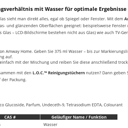
sverhältnis mit Wasser für optimale Ergebnisse
las sieht man direkt alles, egal ob Spiegel oder Fenster. Mit dem
A
las- und glänzenden Oberflächen geeignet: beispielsweise Fenster 
Glas – LCD-Bildschirme bestehen nicht aus Glas) wie auch TV-Gerä
 von Amway Home. Geben Sie 375 ml Wasser – bis zur Markierungslin
ung auf.
einfach mit der Mischung und reiben Sie diese anschließend troc
sammen mit den
L.O.C.™ Reinigungstüchern
nutzen? Dann geben Si
f der Packung.
co Glucoside, Parfum, Undeceth-9, Tetrasodium EDTA, Colourant
CAS #
Geläufiger Name / Funktion
5
Wasser