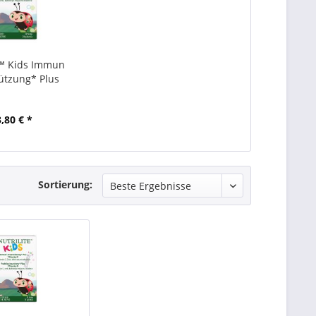
e™ Kids Immun
ützung* Plus
,80 € *
Sortierung: