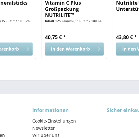
eralsticks
Vitamin C Plus
Nutrilit
Großpackung
Unterstü
NUTRILITE™
m
(35,22 € * / 100 Gramm)
Inhalt
125 Gramm
(32,60 € * / 100 Gramm)
40,75 € *
43,80 € *
arenkorb
In den
Warenkorb
In den
Informationen
Sicher einka
Cookie-Einstellungen
Newsletter
en
Wir über uns