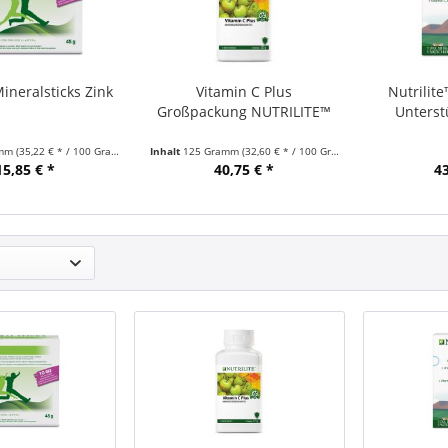
neralsticks Zink
Vitamin C Plus
Nutrilit
Großpackung NUTRILITE™
Unterst
amm
(35,22 € * / 100 Gramm)
Inhalt
125 Gramm
(32,60 € * / 100 Gramm)
15,85 € *
40,75 € *
43