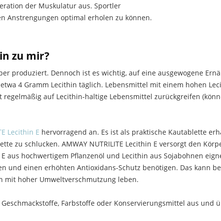
eration der Muskulatur aus. Sportler
gen Anstrengungen optimal erholen zu können.
in zu mir?
per produziert. Dennoch ist es wichtig, auf eine ausgewogene Ernä
twa 4 Gramm Lecithin täglich. Lebensmittel mit einem hohen Lecit
t regelmäßig auf Lecithin-haltige Lebensmittel zurückgreifen (kön
 Lecithin E
hervorragend an. Es ist als praktische Kautablette erh
tte zu schlucken. AMWAY NUTRILITE Lecithin E versorgt den Körpe
 E aus hochwertigem Pflanzenöl und Lecithin aus Sojabohnen eigne
n und einen erhöhten Antioxidans-Schutz benötigen. Das kann bei
egion mit hoher Umweltverschmutzung leben.
Geschmackstoffe, Farbstoffe oder Konservierungsmittel aus un